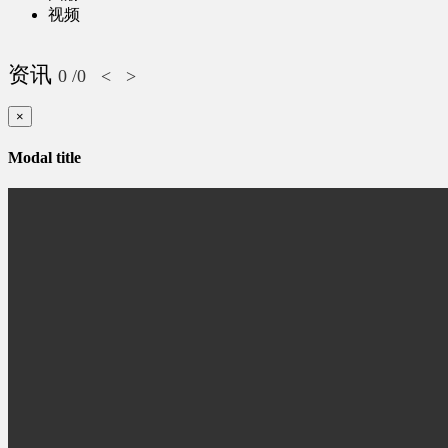
视频
资讯
0
/0
<
>
×
Modal title