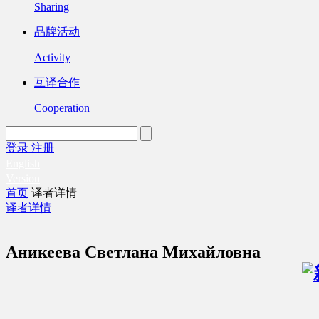
Sharing
品牌活动
Activity
互译合作
Cooperation
登录
注册
English
Version
首页
译者详情
译者详情
Аникеева Светлана Михайловна