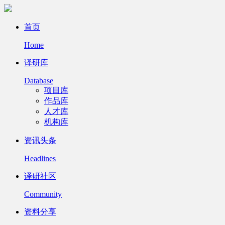
首页
Home
译研库
Database
项目库
作品库
人才库
机构库
资讯头条
Headlines
译研社区
Community
资料分享