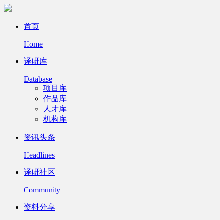
首页
Home
译研库
Database
项目库
作品库
人才库
机构库
资讯头条
Headlines
译研社区
Community
资料分享