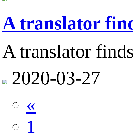
A translator fin
A translator find
2020-03-27
«
1