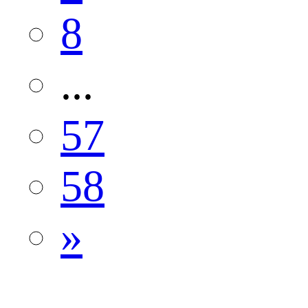
8
...
57
58
»