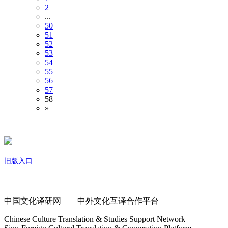
2
...
50
51
52
53
54
55
56
57
58
»
旧版入口
关于我们
中国文化译研网——中外文化互译合作平台
Chinese Culture Translation & Studies Support Network