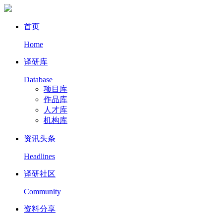
首页
Home
译研库
Database
项目库
作品库
人才库
机构库
资讯头条
Headlines
译研社区
Community
资料分享