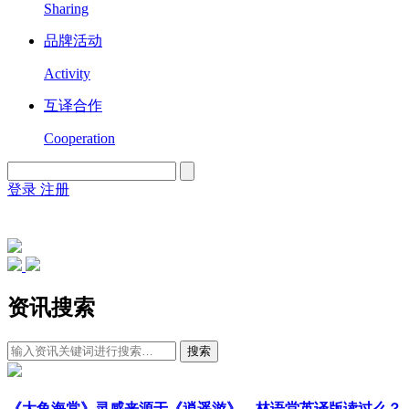
Sharing
品牌活动
Activity
互译合作
Cooperation
登录
注册
English
Version
资讯搜索
搜索
《大鱼海棠》灵感来源于《逍遥游》，林语堂英译版读过么？