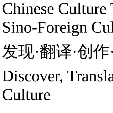
Chinese Culture 
Sino-Foreign Cul
发现·翻译·创
Discover, Transl
Culture