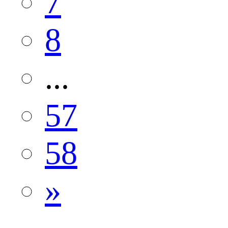
7
8
...
57
58
»