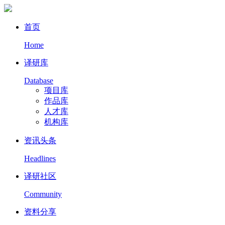
首页
Home
译研库
Database
项目库
作品库
人才库
机构库
资讯头条
Headlines
译研社区
Community
资料分享