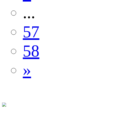
...
57
58
»