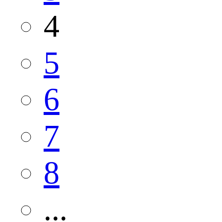
4
5
6
7
8
...