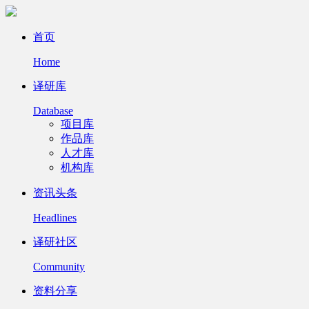
首页
Home
译研库
Database
项目库
作品库
人才库
机构库
资讯头条
Headlines
译研社区
Community
资料分享