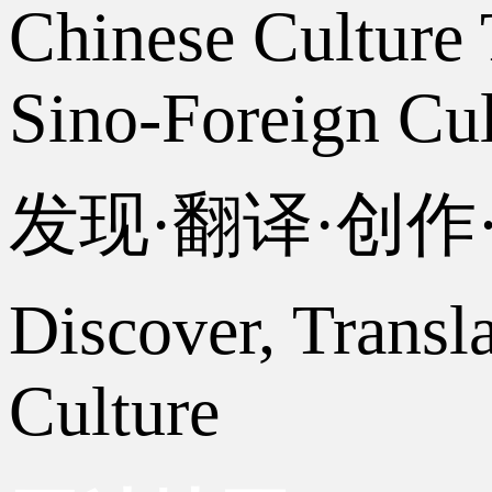
Chinese Culture 
Sino-Foreign Cul
发现·翻译·创
Discover, Transl
Culture