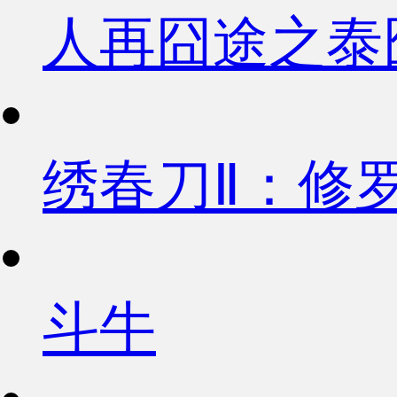
人再囧途之泰
绣春刀Ⅱ：修
斗牛