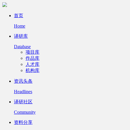
首页
Home
译研库
Database
项目库
作品库
人才库
机构库
资讯头条
Headlines
译研社区
Community
资料分享