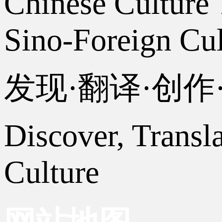
Chinese Culture 
Sino-Foreign Cul
发现·翻译·创
Discover, Transl
Culture