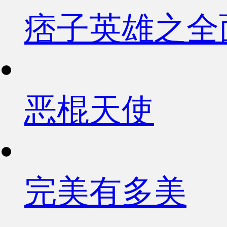
痞子英雄之全
恶棍天使
完美有多美