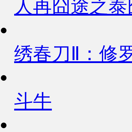
人再囧途之泰
绣春刀Ⅱ：修
斗牛