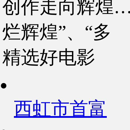
创作走向辉煌…
烂辉煌”、“多
精选好电影
西虹市首富