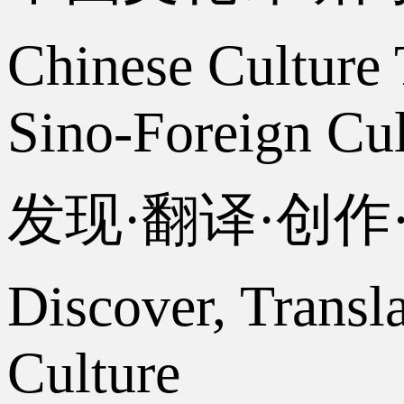
Chinese Culture 
Sino-Foreign Cul
发现·翻译·创
Discover, Transl
Culture