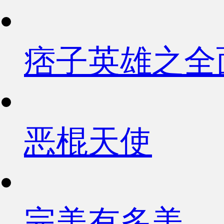
痞子英雄之全
恶棍天使
完美有多美