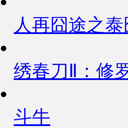
人再囧途之泰
绣春刀Ⅱ：修
斗牛