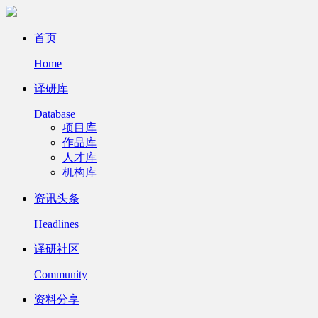
首页
Home
译研库
Database
项目库
作品库
人才库
机构库
资讯头条
Headlines
译研社区
Community
资料分享