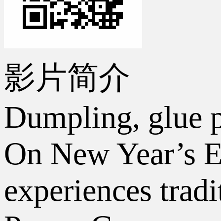
影片简介
Dumpling, glue p
On New Year’s Ev
experiences trad