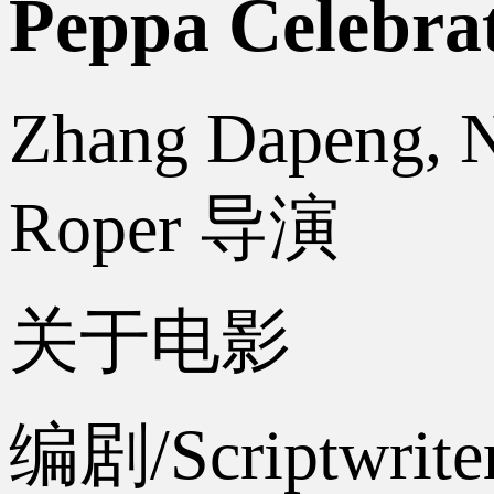
Peppa Celeb
Zhang Dapeng, Ne
Roper 导演
关于电影
编剧/Scriptwriter