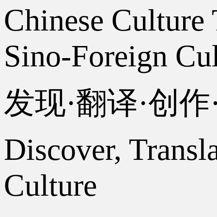
Chinese Culture 
Sino-Foreign Cul
发现·翻译·创
Discover, Transl
Culture