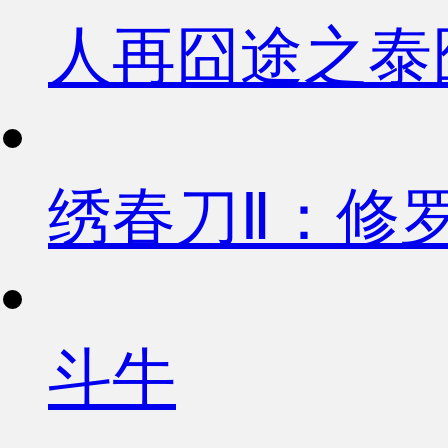
人再囧途之泰
绣春刀Ⅱ：修
斗牛