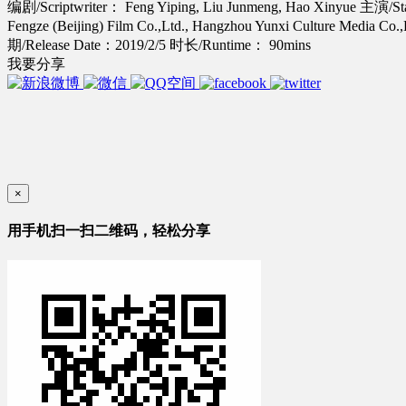
编剧/Scriptwriter： Feng Yiping, Liu Junmeng, Hao Xinyue
主演/Star
Fengze (Beijing) Film Co.,Ltd., Hangzhou Yunxi Culture Media Co.
期/Release Date：2019/2/5
时长/Runtime： 90mins
我要分享
×
用手机扫一扫二维码，轻松分享