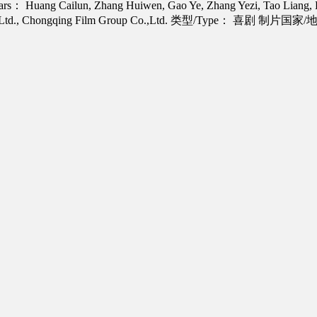
s： Huang Cailun, Zhang Huiwen, Gao Ye, Zhang Yezi, Tao Liang,
,Ltd., Chongqing Film Group Co.,Ltd.
类型/Type： 喜剧
制片国家/地