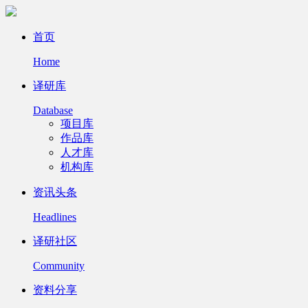
首页
Home
译研库
Database
项目库
作品库
人才库
机构库
资讯头条
Headlines
译研社区
Community
资料分享