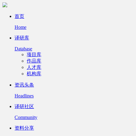
首页
Home
译研库
Database
项目库
作品库
人才库
机构库
资讯头条
Headlines
译研社区
Community
资料分享