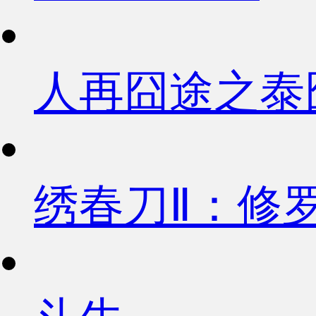
人再囧途之泰
绣春刀Ⅱ：修