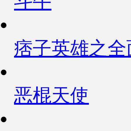
斗牛
痞子英雄之全
恶棍天使