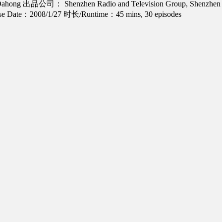
Dahong
出品公司： Shenzhen Radio and Television Group, Shenzhen B
 Date：2008/1/27
时长/Runtime：45 mins, 30 episodes