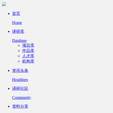
首页
Home
译研库
Database
项目库
作品库
人才库
机构库
资讯头条
Headlines
译研社区
Community
资料分享