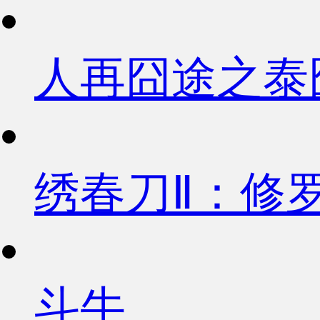
人再囧途之泰
绣春刀Ⅱ：修
斗牛