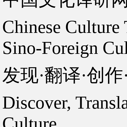
Chinese Culture 
Sino-Foreign Cul
发现·翻译·创
Discover, Transl
Culture