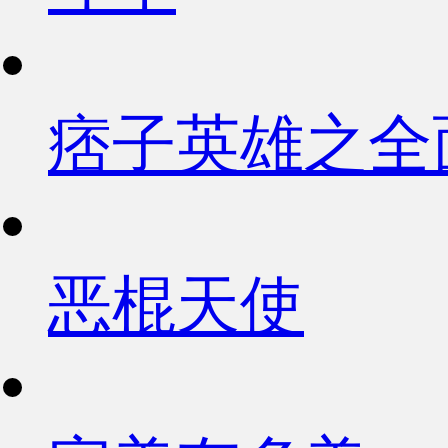
痞子英雄之全
恶棍天使