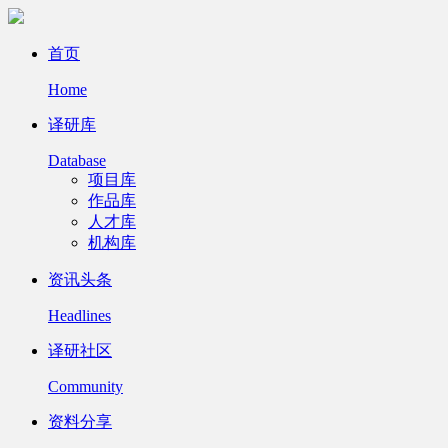
首页
Home
译研库
Database
项目库
作品库
人才库
机构库
资讯头条
Headlines
译研社区
Community
资料分享