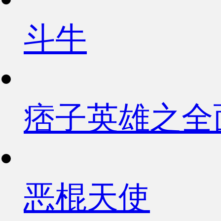
斗牛
痞子英雄之全
恶棍天使