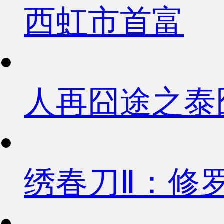
西虹市首富
人再囧途之泰
绣春刀Ⅱ：修