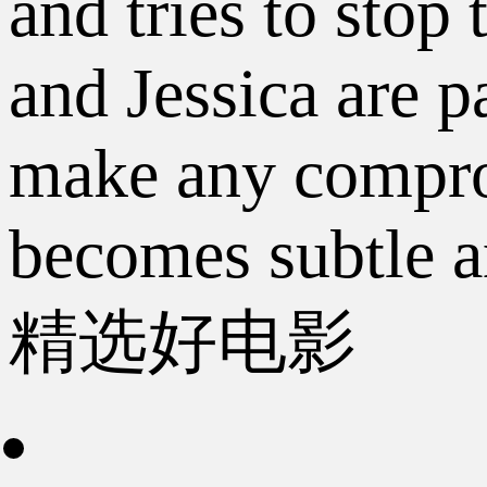
and tries to stop
and Jessica are 
make any comprom
becomes subtle a
精选好电影