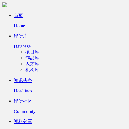
首页
Home
译研库
Database
项目库
作品库
人才库
机构库
资讯头条
Headlines
译研社区
Community
资料分享