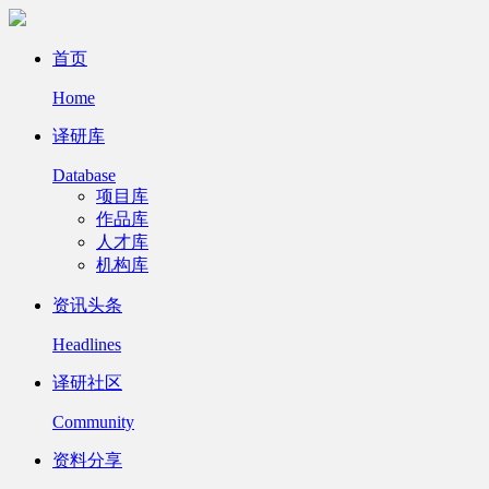
首页
Home
译研库
Database
项目库
作品库
人才库
机构库
资讯头条
Headlines
译研社区
Community
资料分享