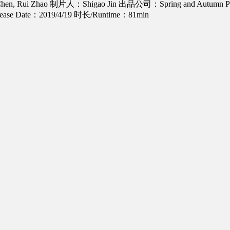
hen, Rui Zhao
制片人：Shigao Jin
出品公司：Spring and Autumn Perio
se Date：2019/4/19
时长/Runtime：81min