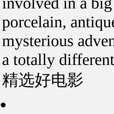
involved in a big
porcelain, antiqu
mysterious adven
a totally different
精选好电影