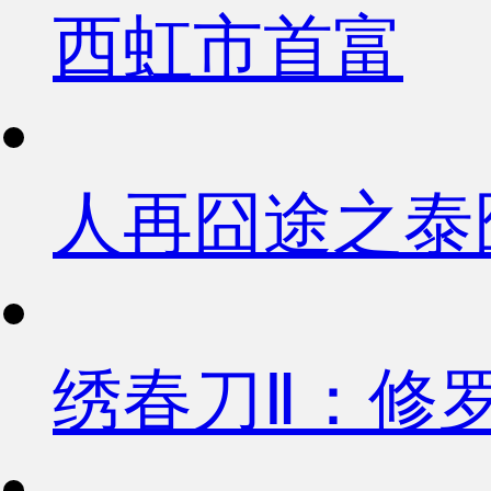
西虹市首富
人再囧途之泰
绣春刀Ⅱ：修