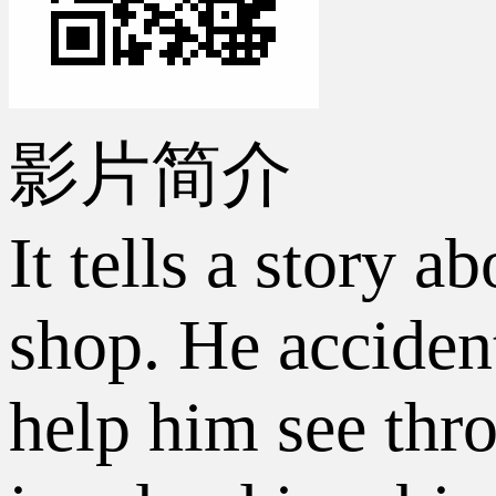
影片简介
It tells a story 
shop. He acciden
help him see thr