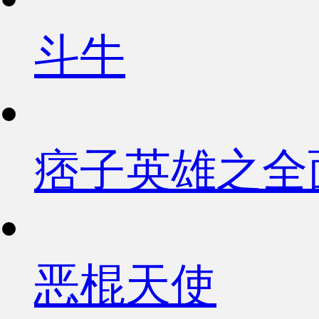
斗牛
痞子英雄之全
恶棍天使