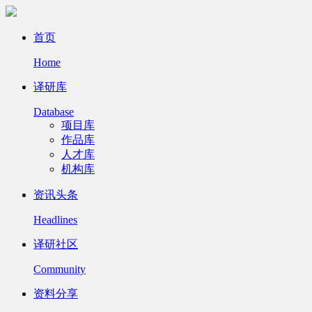
首页
Home
译研库
Database
项目库
作品库
人才库
机构库
资讯头条
Headlines
译研社区
Community
资料分享