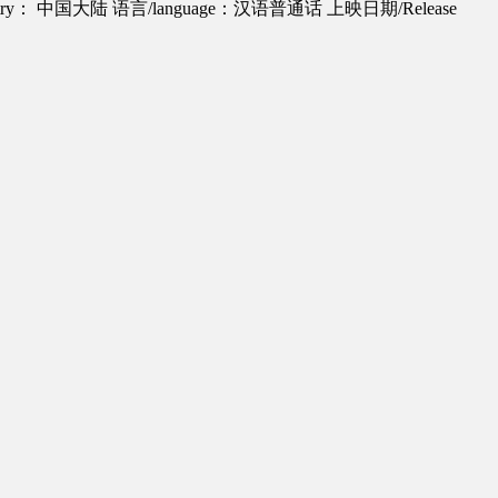
try： 中国大陆
语言/language：汉语普通话
上映日期/Release