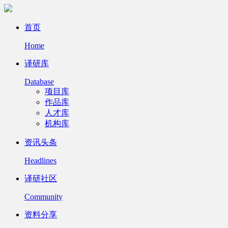
首页
Home
译研库
Database
项目库
作品库
人才库
机构库
资讯头条
Headlines
译研社区
Community
资料分享