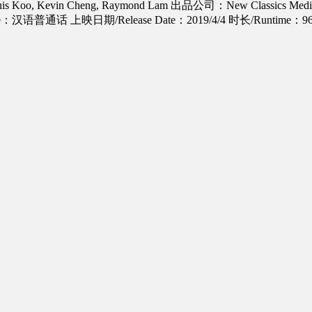
is Koo, Kevin Cheng, Raymond Lam
出品公司：New Classics Media, Ti
age：汉语普通话
上映日期/Release Date：2019/4/4
时长/Runtime：96