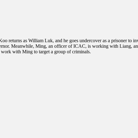
 returns as William Luk, and he goes undercover as a prisoner to invest
ernor. Meanwhile, Ming, an officer of ICAC, is working with Liang, an o
work with Ming to target a group of criminals.