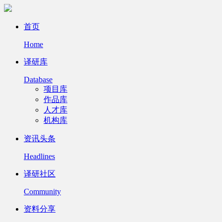
首页
Home
译研库
Database
项目库
作品库
人才库
机构库
资讯头条
Headlines
译研社区
Community
资料分享