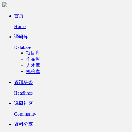
首页
Home
译研库
Database
项目库
作品库
人才库
机构库
资讯头条
Headlines
译研社区
Community
资料分享