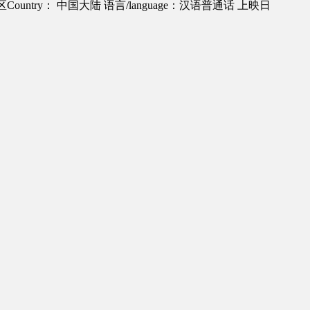
Country： 中国大陆
语言/language：汉语普通话
上映日