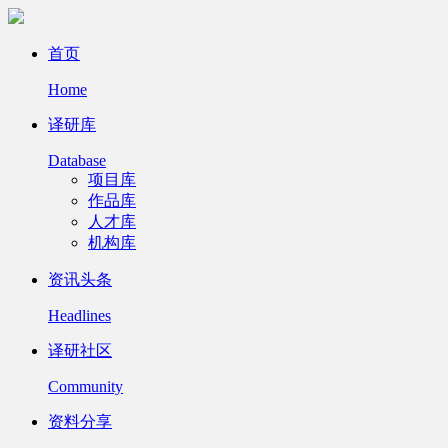
首页
Home
译研库
Database
项目库
作品库
人才库
机构库
资讯头条
Headlines
译研社区
Community
资料分享