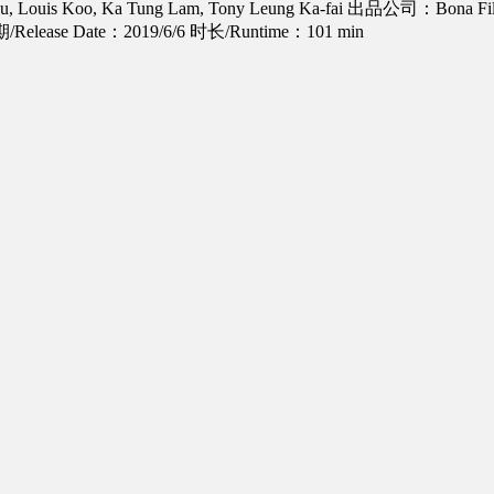
, Louis Koo, Ka Tung Lam, Tony Leung Ka-fai
出品公司：Bona Film G
elease Date：2019/6/6
时长/Runtime：101 min