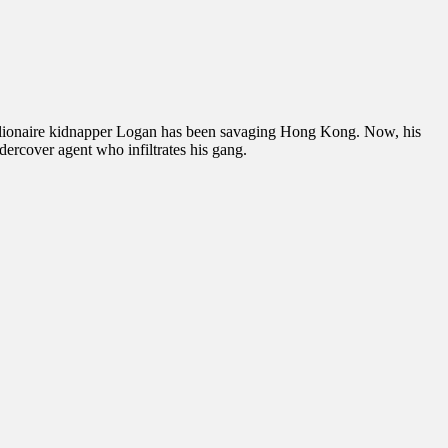
 billionaire kidnapper Logan has been savaging Hong Kong. Now, his
ercover agent who infiltrates his gang.