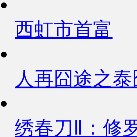
西虹市首富
人再囧途之泰
绣春刀Ⅱ：修