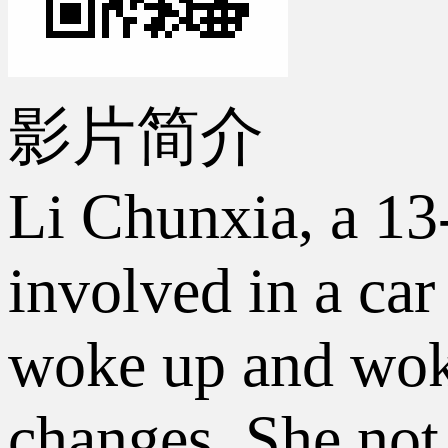
影片简介
Li Chunxia, a 13
involved in a car
woke up and woke
changes. She not 