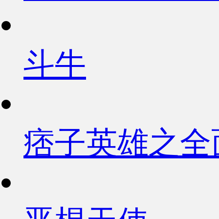
斗牛
痞子英雄之全