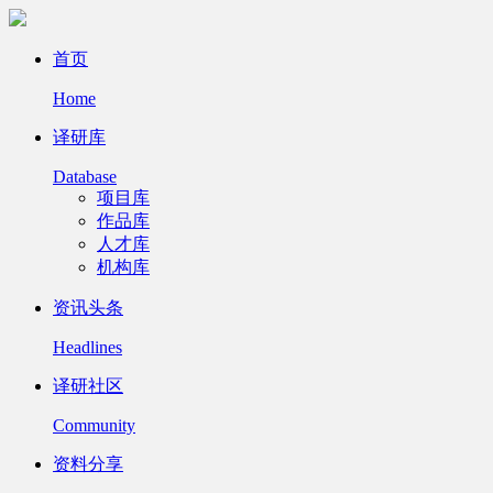
首页
Home
译研库
Database
项目库
作品库
人才库
机构库
资讯头条
Headlines
译研社区
Community
资料分享