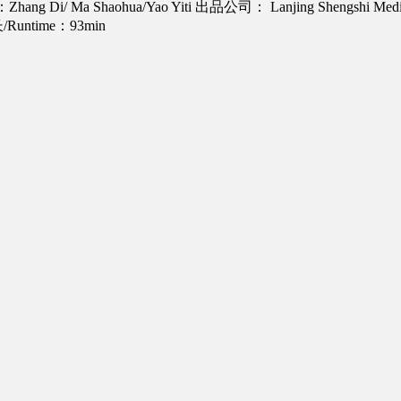
Zhang Di/ Ma Shaohua/Yao Yiti
出品公司： Lanjing Shengshi Med
Runtime：93min