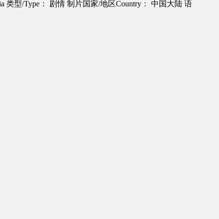
ia
类型/Type： 剧情
制片国家/地区Country： 中国大陆
语