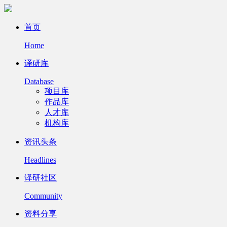
首页
Home
译研库
Database
项目库
作品库
人才库
机构库
资讯头条
Headlines
译研社区
Community
资料分享