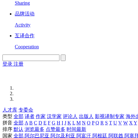
Sharing
品牌活动
Activity
互译合作
Cooperation
登录
注册
English
Version
人才库
专委会
类型
全部
译者
作家
汉学家
评论人
出版人
影视译制专家
海外
拼音
全部
A
B
C
D
E
F
G
H
I
J
K
L
M
N
O
P
Q
R
S
T
U
V
W
X
Y
排序
默认
浏览最多
点赞最多
时间最新
国家
全部
阿尔巴尼亚
阿尔及利亚
阿富汗
阿根廷
阿联酋
阿塞