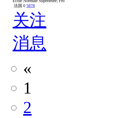
Ecole Normale Supérieure; Fro
法国
0
5878
关注
消息
«
1
2