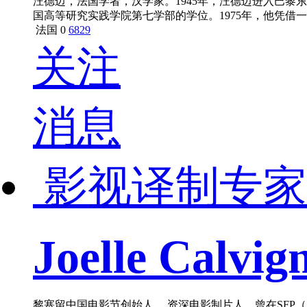
汪德迈，法国学者，汉学家。1945年，汪德迈进入巴黎
国高等研究实践学院第七学部的学位。1975年，他凭借
973年，他被任命为普罗旺斯埃克斯文学院新开设的中文系
法国
0
6829
关注
消息
影视译制专家
Joelle Calvig
黎塞留中国电影节创始人， 资深电影制片人。曾在SFP（Soci