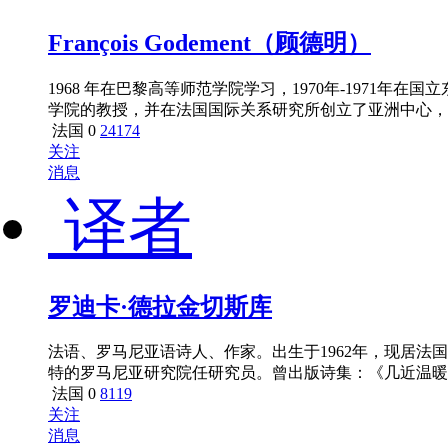
François Godement（顾德明）
1968 年在巴黎高等师范学院学习，1970年-1971年
学院的教授，并在法国国际关系研究所创立了亚洲中心，并
法国
0
24174
关注
消息
译者
罗迪卡·德拉金切斯库
法语、罗马尼亚语诗人、作家。出生于1962年，现居法
特的罗马尼亚研究院任研究员。曾出版诗集：《几近温暖》（19
侈品》。出版小说《一个穿衣服的男人和一个如她所是的
法国
0
8119
关注
消息