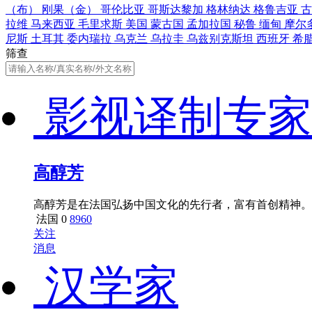
（布）
刚果（金）
哥伦比亚
哥斯达黎加
格林纳达
格鲁吉亚
拉维
马来西亚
毛里求斯
美国
蒙古国
孟加拉国
秘鲁
缅甸
摩尔
尼斯
土耳其
委内瑞拉
乌克兰
乌拉圭
乌兹别克斯坦
西班牙
希
筛查
影视译制专家
高醇芳
高醇芳是在法国弘扬中国文化的先行者，富有首创精神。2
法国
0
8960
关注
消息
汉学家