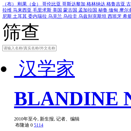
（布）
刚果（金）
哥伦比亚
哥斯达黎加
格林纳达
格鲁吉亚
拉维
马来西亚
毛里求斯
美国
蒙古国
孟加拉国
秘鲁
缅甸
摩尔
尼斯
土耳其
委内瑞拉
乌克兰
乌拉圭
乌兹别克斯坦
西班牙
希
筛查
汉学家
BLANDINE 
2010年至今, 新生报, 记者、编辑
布隆迪
0
5114