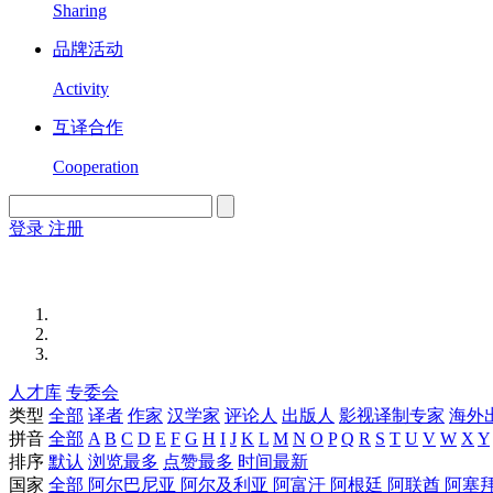
Sharing
品牌活动
Activity
互译合作
Cooperation
登录
注册
English
Version
人才库
专委会
类型
全部
译者
作家
汉学家
评论人
出版人
影视译制专家
海外
拼音
全部
A
B
C
D
E
F
G
H
I
J
K
L
M
N
O
P
Q
R
S
T
U
V
W
X
Y
排序
默认
浏览最多
点赞最多
时间最新
国家
全部
阿尔巴尼亚
阿尔及利亚
阿富汗
阿根廷
阿联酋
阿塞