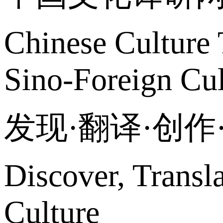
Chinese Culture 
Sino-Foreign Cul
发现·翻译·创
Discover, Transl
Culture