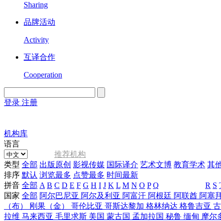
Sharing
品牌活动
Activity
互译合作
Cooperation
登录
注册
English
Version
机构库
语言
推荐机构
类型
全部
出版原创
影视传媒
国际译介
艺术文博
教育学术
其
排序
默认
浏览最多
点赞最多
时间最新
拼音
全部
A
B
C
D
E
F
G
H
I
J
K
L
M
N
O
P
Q
R
S
国家
全部
阿尔巴尼亚
阿尔及利亚
阿富汗
阿根廷
阿联酋
阿塞
（布）
刚果（金）
哥伦比亚
哥斯达黎加
格林纳达
格鲁吉亚
拉维
马来西亚
毛里求斯
美国
蒙古国
孟加拉国
秘鲁
缅甸
摩尔