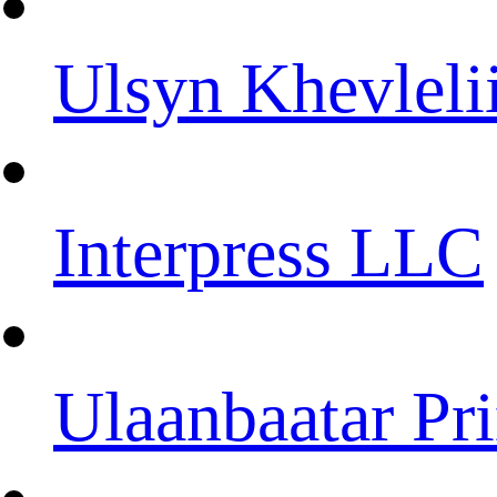
Ulsyn Khevleli
Interpress LLC
Ulaanbaatar Pri