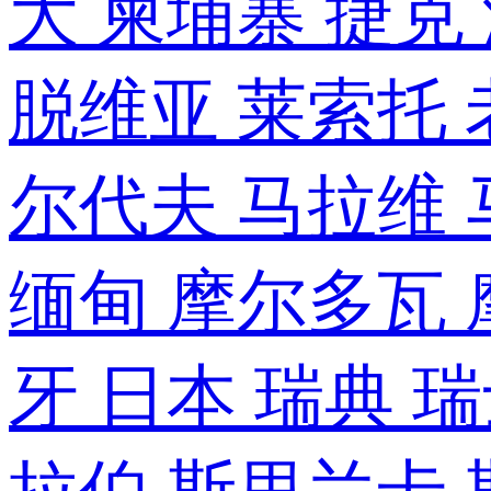
大
柬埔寨
捷克
脱维亚
莱索托
尔代夫
马拉维
缅甸
摩尔多瓦
牙
日本
瑞典
瑞