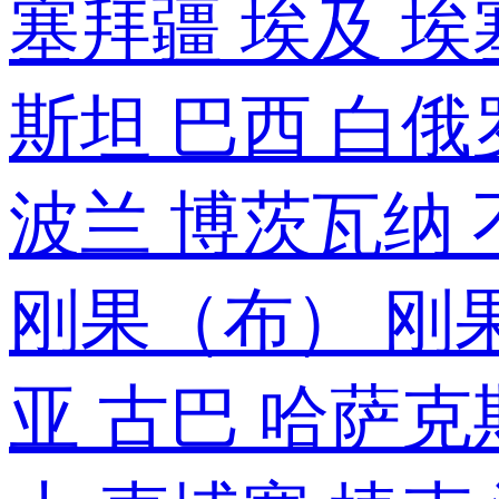
塞拜疆
埃及
埃
斯坦
巴西
白俄
波兰
博茨瓦纳
刚果（布）
刚
亚
古巴
哈萨克