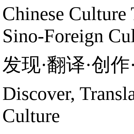
Chinese Culture 
Sino-Foreign Cul
发现·翻译·创
Discover, Transl
Culture