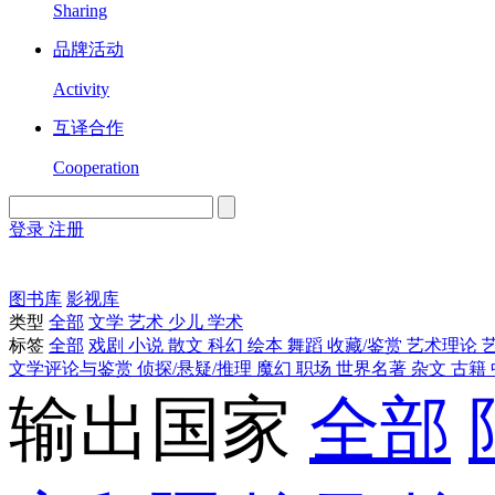
Sharing
品牌活动
Activity
互译合作
Cooperation
登录
注册
English
Version
图书库
影视库
类型
全部
文学
艺术
少儿
学术
标签
全部
戏剧
小说
散文
科幻
绘本
舞蹈
收藏/鉴赏
艺术理论
文学评论与鉴赏
侦探/悬疑/推理
魔幻
职场
世界名著
杂文
古籍
输出国家
全部