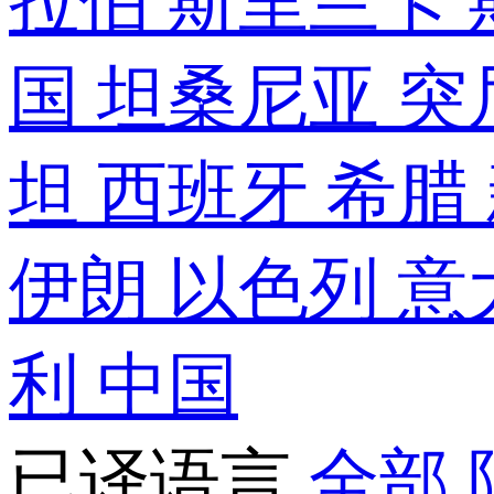
拉伯
斯里兰卡
国
坦桑尼亚
突
坦
西班牙
希腊
伊朗
以色列
意
利
中国
已译语言
全部