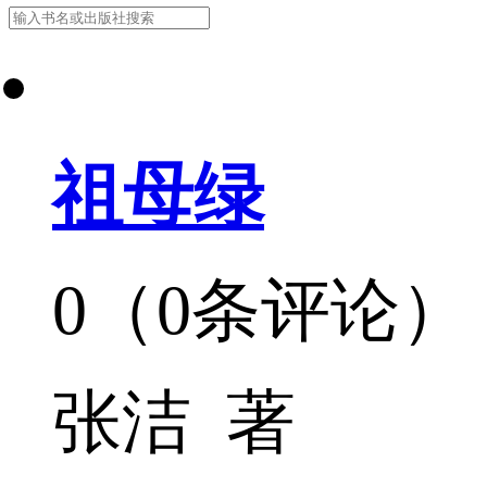
祖母绿
0（0条评论）
张洁 著