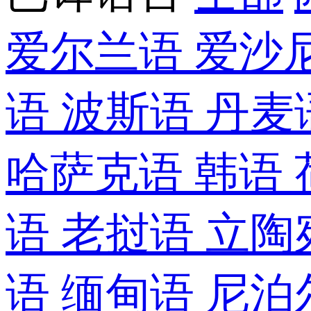
爱尔兰语
爱沙
语
波斯语
丹麦
哈萨克语
韩语
语
老挝语
立陶
语
缅甸语
尼泊