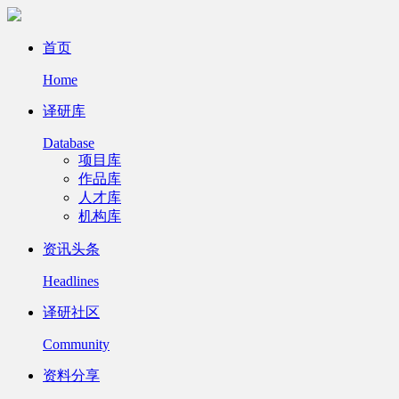
首页
Home
译研库
Database
项目库
作品库
人才库
机构库
资讯头条
Headlines
译研社区
Community
资料分享