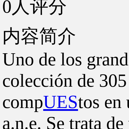
0人评分
内容简介
Uno de los grande
colección de 305
comp
UES
tos en
a.n.e. Se trata d