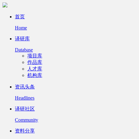
首页
Home
译研库
Database
项目库
作品库
人才库
机构库
资讯头条
Headlines
译研社区
Community
资料分享