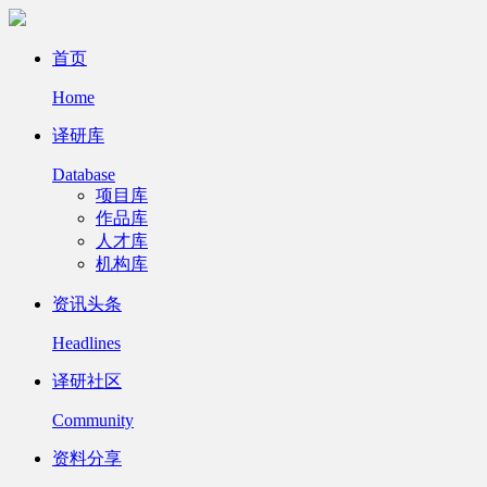
首页
Home
译研库
Database
项目库
作品库
人才库
机构库
资讯头条
Headlines
译研社区
Community
资料分享