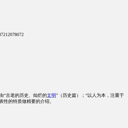
212078072
由“古老的历史、灿烂的
文明
”（历史篇）；“以人为本，注重于
代表性的特质做精要的介绍。