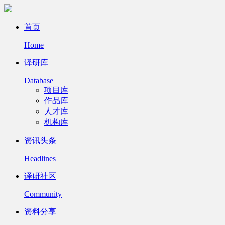
首页
Home
译研库
Database
项目库
作品库
人才库
机构库
资讯头条
Headlines
译研社区
Community
资料分享