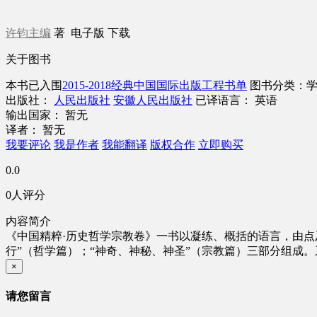
许钧主编
著
电子版
下载
关于图书
本书已入围
2015-2018经典中国国际出版工程书单
图书分类：
出版社：
人民出版社
安徽人民出版社
已译语言： 英语
输出国家： 暂无
译者： 暂无
我要评论
我是作者
我能翻译
版权合作
立即购买
0.0
0人评分
内容简介
《中国精粹·历史哲学宗教卷》一书以凝练、概括的语言，由点
行”（哲学篇）；“神奇、神秘、神圣”（宗教篇）三部分组成
×
请您留言