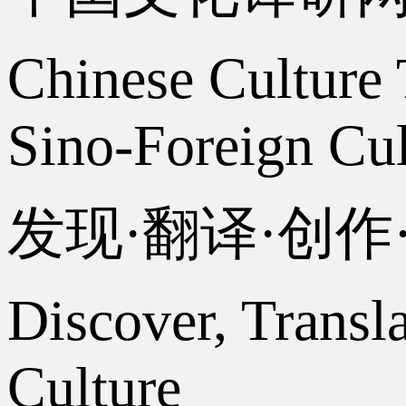
Chinese Culture 
Sino-Foreign Cul
发现·翻译·创
Discover, Transl
Culture