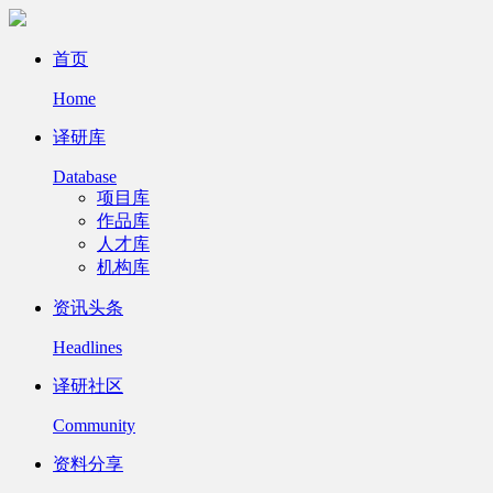
首页
Home
译研库
Database
项目库
作品库
人才库
机构库
资讯头条
Headlines
译研社区
Community
资料分享