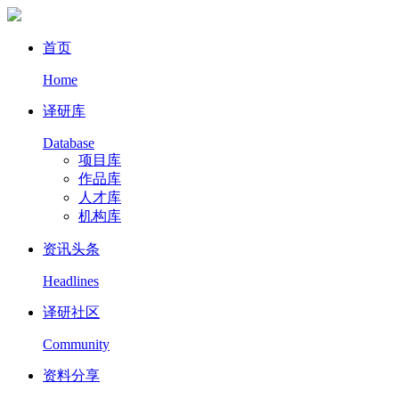
首页
Home
译研库
Database
项目库
作品库
人才库
机构库
资讯头条
Headlines
译研社区
Community
资料分享