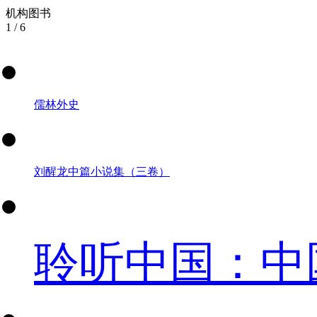
机构图书
1
/
6
儒林外史
刘醒龙中篇小说集（三卷）
聆听中国：中