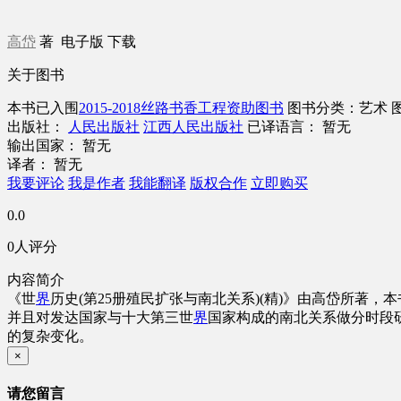
高岱
著
电子版
下载
关于图书
本书已入围
2015-2018丝路书香工程资助图书
图书分类：艺术
出版社：
人民出版社
江西人民出版社
已译语言： 暂无
输出国家： 暂无
译者： 暂无
我要评论
我是作者
我能翻译
版权合作
立即购买
0.0
0人评分
内容简介
《世
界
历史(第25册殖民扩张与南北关系)(精)》由高岱所
并且对发达国家与十大第三世
界
国家构成的南北关系做分时段
的复杂变化。
×
请您留言