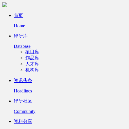
首页
Home
译研库
Database
项目库
作品库
人才库
机构库
资讯头条
Headlines
译研社区
Community
资料分享