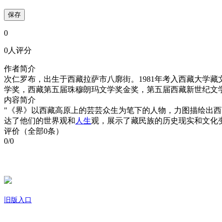
保存
0
0人评分
作者简介
次仁罗布，出生于西藏拉萨市八廓街。1981年考入西藏大学
学奖，西藏第五届珠穆朗玛文学奖金奖，第五届西藏新世纪文
内容简介
"《界》以西藏高原上的芸芸众生为笔下的人物，力图描绘出
达了他们的世界观和
人生
观，展示了藏民族的历史现实和文化
评价（全部0条）
0/0
旧版入口
关于我们