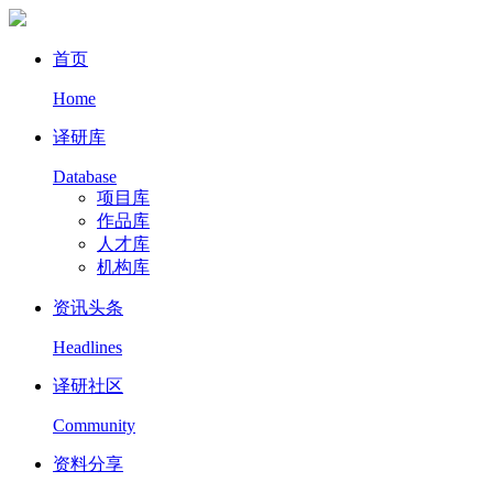
首页
Home
译研库
Database
项目库
作品库
人才库
机构库
资讯头条
Headlines
译研社区
Community
资料分享