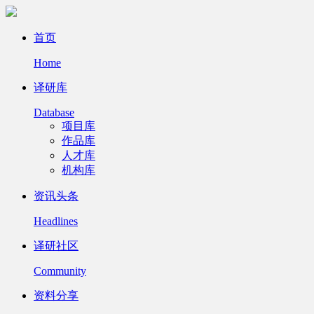
首页
Home
译研库
Database
项目库
作品库
人才库
机构库
资讯头条
Headlines
译研社区
Community
资料分享