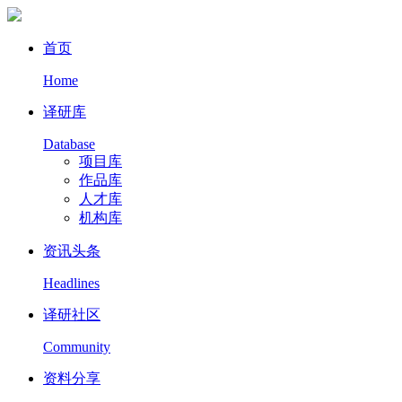
首页
Home
译研库
Database
项目库
作品库
人才库
机构库
资讯头条
Headlines
译研社区
Community
资料分享