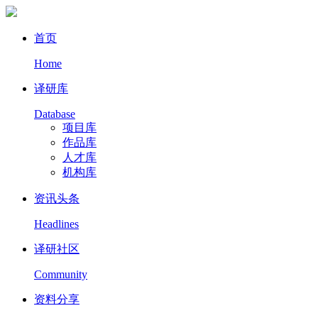
首页
Home
译研库
Database
项目库
作品库
人才库
机构库
资讯头条
Headlines
译研社区
Community
资料分享