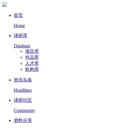
首页
Home
译研库
Database
项目库
作品库
人才库
机构库
资讯头条
Headlines
译研社区
Community
资料分享