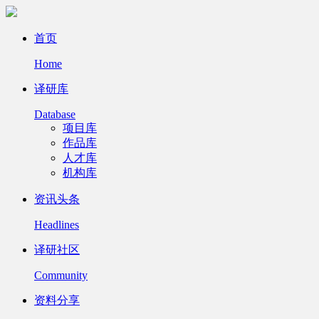
首页
Home
译研库
Database
项目库
作品库
人才库
机构库
资讯头条
Headlines
译研社区
Community
资料分享