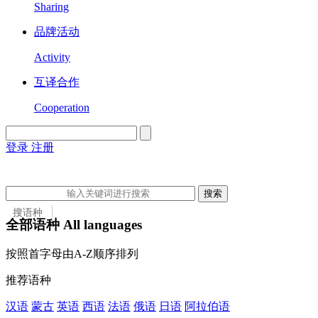
Sharing
品牌活动
Activity
互译合作
Cooperation
登录
注册
English
Version
搜索
搜语种
全部语种 All languages
搜语种
按照首字母由A-Z顺序排列
搜国家
推荐语种
汉语
蒙古
英语
西语
法语
俄语
日语
阿拉伯语