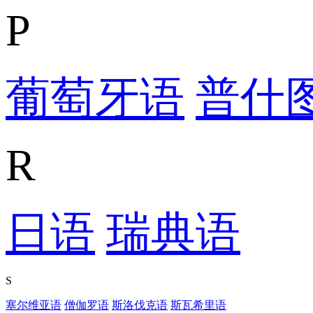
P
葡萄牙语
普什
R
日语
瑞典语
S
塞尔维亚语
僧伽罗语
斯洛伐克语
斯瓦希里语