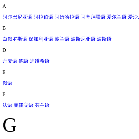
A
阿尔巴尼亚语
阿拉伯语
阿姆哈拉语
阿塞拜疆语
爱尔兰语
爱沙
B
白俄罗斯语
保加利亚语
波兰语
波斯尼亚语
波斯语
D
丹麦语
德语
迪维希语
E
俄语
F
法语
菲律宾语
芬兰语
G