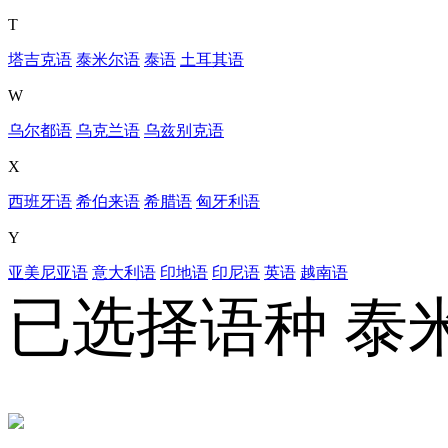
T
塔吉克语
泰米尔语
泰语
土耳其语
W
乌尔都语
乌克兰语
乌兹别克语
X
西班牙语
希伯来语
希腊语
匈牙利语
Y
亚美尼亚语
意大利语
印地语
印尼语
英语
越南语
已选择语种
泰