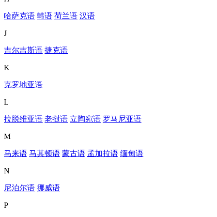
哈萨克语
韩语
荷兰语
汉语
J
吉尔吉斯语
捷克语
K
克罗地亚语
L
拉脱维亚语
老挝语
立陶宛语
罗马尼亚语
M
马来语
马其顿语
蒙古语
孟加拉语
缅甸语
N
尼泊尔语
挪威语
P