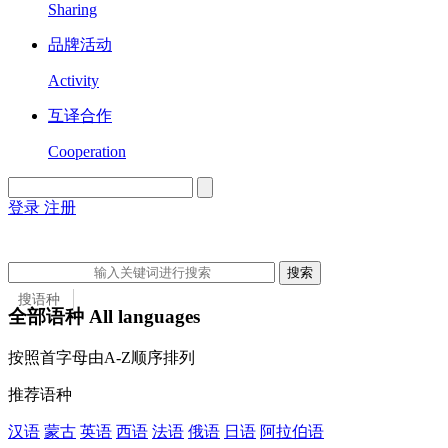
Sharing
品牌活动
Activity
互译合作
Cooperation
登录
注册
English
Version
搜索
搜语种
全部语种 All languages
搜语种
按照首字母由A-Z顺序排列
搜国家
推荐语种
汉语
蒙古
英语
西语
法语
俄语
日语
阿拉伯语