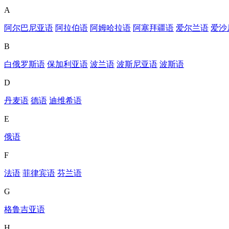
A
阿尔巴尼亚语
阿拉伯语
阿姆哈拉语
阿塞拜疆语
爱尔兰语
爱沙
B
白俄罗斯语
保加利亚语
波兰语
波斯尼亚语
波斯语
D
丹麦语
德语
迪维希语
E
俄语
F
法语
菲律宾语
芬兰语
G
格鲁吉亚语
H