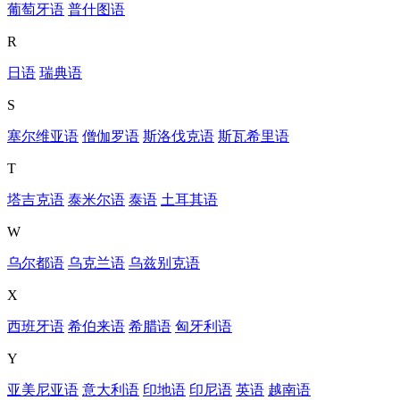
葡萄牙语
普什图语
R
日语
瑞典语
S
塞尔维亚语
僧伽罗语
斯洛伐克语
斯瓦希里语
T
塔吉克语
泰米尔语
泰语
土耳其语
W
乌尔都语
乌克兰语
乌兹别克语
X
西班牙语
希伯来语
希腊语
匈牙利语
Y
亚美尼亚语
意大利语
印地语
印尼语
英语
越南语