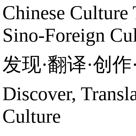
Chinese Culture 
Sino-Foreign Cul
发现·翻译·创
Discover, Transl
Culture