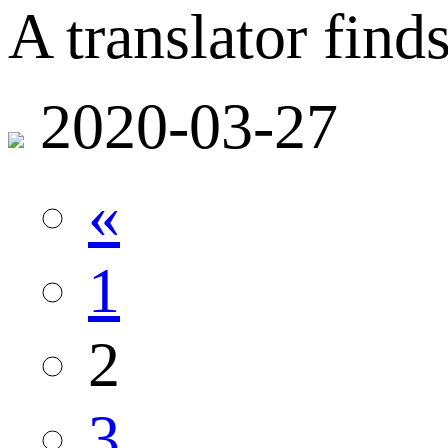
A translator find
2020-03-27
«
1
2
3