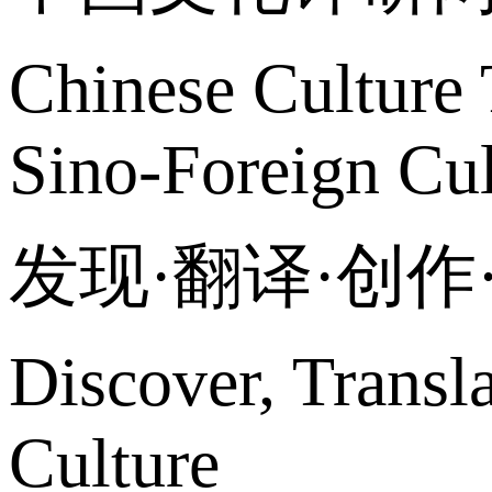
Chinese Culture 
Sino-Foreign Cul
发现·翻译·创
Discover, Transl
Culture