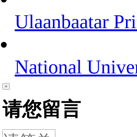
Ulaanbaatar Pri
National Unive
×
请您留言