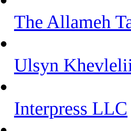
The Allameh Ta
Ulsyn Khevleli
Interpress LLC