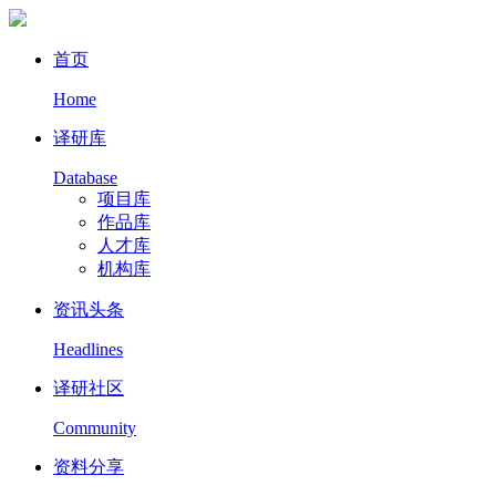
首页
Home
译研库
Database
项目库
作品库
人才库
机构库
资讯头条
Headlines
译研社区
Community
资料分享