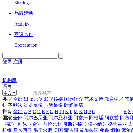
Sharing
品牌活动
Activity
互译合作
Cooperation
登录
注册
English
Version
机构库
语言
推荐机构
类型
全部
出版原创
影视传媒
国际译介
艺术文博
教育学术
其
排序
默认
浏览最多
点赞最多
时间最新
拼音
全部
A
B
C
D
E
F
G
H
I
J
K
L
M
N
O
P
Q
R
S
国家
全部
阿尔巴尼亚
阿尔及利亚
阿富汗
阿根廷
阿联酋
阿塞
（布）
刚果（金）
哥伦比亚
哥斯达黎加
格林纳达
格鲁吉亚
拉维
马来西亚
毛里求斯
美国
蒙古国
孟加拉国
秘鲁
缅甸
摩尔