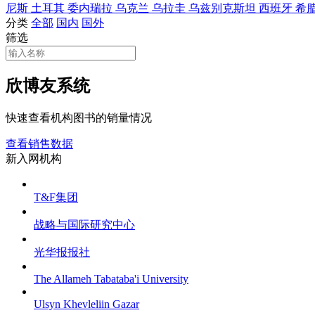
尼斯
土耳其
委内瑞拉
乌克兰
乌拉圭
乌兹别克斯坦
西班牙
希
分类
全部
国内
国外
筛选
欣博友系统
快速查看机构图书的销量情况
查看销售数据
新入网机构
T&F集团
战略与国际研究中心
光华报报社
The Allameh Tabataba'i University
Ulsyn Khevleliin Gazar