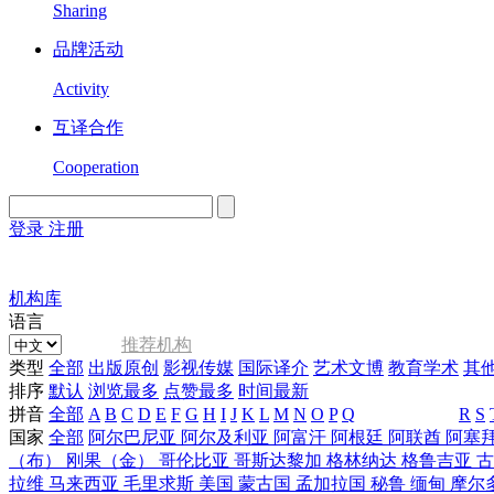
Sharing
品牌活动
Activity
互译合作
Cooperation
登录
注册
English
Version
机构库
语言
推荐机构
类型
全部
出版原创
影视传媒
国际译介
艺术文博
教育学术
其
排序
默认
浏览最多
点赞最多
时间最新
拼音
全部
A
B
C
D
E
F
G
H
I
J
K
L
M
N
O
P
Q
R
S
国家
全部
阿尔巴尼亚
阿尔及利亚
阿富汗
阿根廷
阿联酋
阿塞
（布）
刚果（金）
哥伦比亚
哥斯达黎加
格林纳达
格鲁吉亚
拉维
马来西亚
毛里求斯
美国
蒙古国
孟加拉国
秘鲁
缅甸
摩尔