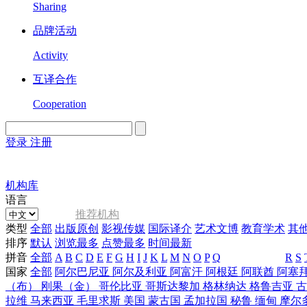
Sharing
品牌活动
Activity
互译合作
Cooperation
登录
注册
English
Version
机构库
语言
推荐机构
类型
全部
出版原创
影视传媒
国际译介
艺术文博
教育学术
其
排序
默认
浏览最多
点赞最多
时间最新
拼音
全部
A
B
C
D
E
F
G
H
I
J
K
L
M
N
O
P
Q
R
S
国家
全部
阿尔巴尼亚
阿尔及利亚
阿富汗
阿根廷
阿联酋
阿塞
（布）
刚果（金）
哥伦比亚
哥斯达黎加
格林纳达
格鲁吉亚
拉维
马来西亚
毛里求斯
美国
蒙古国
孟加拉国
秘鲁
缅甸
摩尔