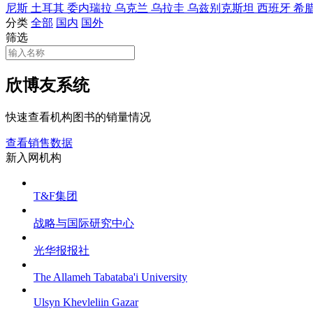
尼斯
土耳其
委内瑞拉
乌克兰
乌拉圭
乌兹别克斯坦
西班牙
希
分类
全部
国内
国外
筛选
欣博友系统
快速查看机构图书的销量情况
查看销售数据
新入网机构
T&F集团
战略与国际研究中心
光华报报社
The Allameh Tabataba'i University
Ulsyn Khevleliin Gazar